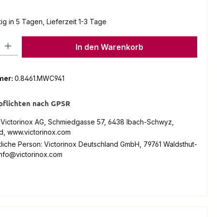
g in 5 Tagen, Lieferzeit 1-3 Tage
l: Gib den gewünschten Wert ein oder benutze die Schaltflächen um
In den Warenkorb
mer:
0.8461.MWC941
pflichten nach GPSR
: Victorinox AG, Schmiedgasse 57, 6438 Ibach-Schwyz,
d, www.victorinox.com
liche Person: Victorinox Deutschland GmbH, 79761 Waldsthut-
info@victorinox.com