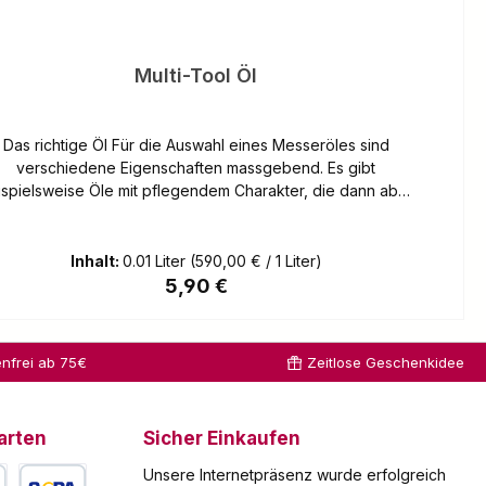
Multi-Tool Öl
Das richtige Öl Für die Auswahl eines Messeröles sind
verschiedene Eigenschaften massgebend. Es gibt
ispielsweise Öle mit pflegendem Charakter, die dann aber
eine zufrieden stellenden Schmiereigenschaften haben.
Diese können sogar eine schädigende Wirkung auf die
nktionen des Taschenmessers haben (verkleben usw.). Zu
Inhalt:
0.01 Liter
(590,00 € / 1 Liter)
beachten sind auch die gesetzlichen Bestimmungen der
Regulärer Preis:
5,90 €
smittelverordnung. Die Hauptmerkmale dieses Öl sind:
geruchs- und geschmacksneutral, hohe
terungsbeständigkeit, guter Schutz gegen Verschleiss und
nfrei ab 75€
Zeitlose Geschenkidee
Korrosion, lebensmitteltauglich Hinweis Altölentsorgung
emäß der Altölverordnung sind wir verpflichtet, folgende
gebrauchte Öle kostenlos zurückzunehmen: -
arten
Sicher Einkaufen
erbrennungsmotorenöle - Getriebeöle - Ölfilter und beim
Ölwechsel regelmäßig anfallende ölhaltige Abfälle. Sie
Unsere Internetpräsenz wurde erfolgreich