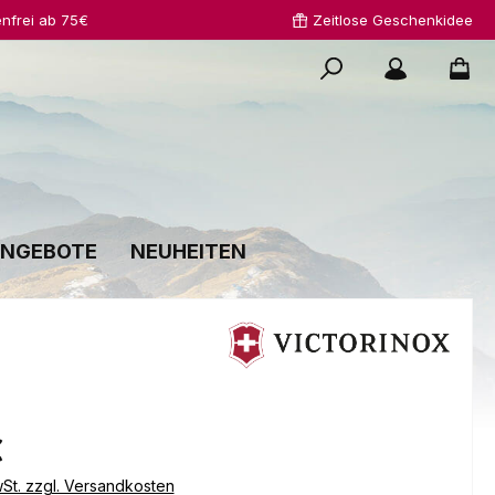
nfrei ab 75€
Zeitlose Geschenkidee
NGEBOTE
NEUHEITEN
s:
€
wSt. zzgl. Versandkosten