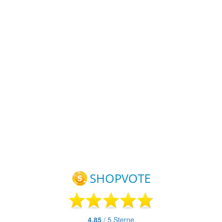
arz
0.8883 / 0.9023 /
Kuns
ist nicht
 30
0.9033 / 0.9093.2W
tstoff
Bestandteil des
Farb
Lieferumfangs.
 20
e
Sch
ge
warz
mm
cm
ge
Läng
 30
e
143
mm
Breit
e 19
mm
Höh
e 7
mm
Gewi
cht
45 g