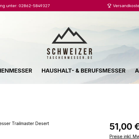
ung unter: 02862-5849327
Versandkoste
HENMESSER
HAUSHALT- & BERUFSMESSER
A
Regulärer Prei
51,00 
Preise inkl. M