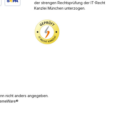
nnen das Altöl in der Menge bei uns zurückgeben, welche
der strengen Rechtsprüfung der IT-Recht
der bei uns gekauften Menge entspricht. Unsere
Kanzlei München unterzogen.
arte
SEPA Lastschrift
nahmestelle ist: Roman Mertens GmbH Bahnstrasse 67
tingen Sie können die Öle dort jederzeit während
der Öffnungszeiten abgeben. Alternativ können Sie das
brauchte Öl auch an unsere Annahmestelle senden, wobei
ie Versandkosten hierbei von Ihnen zu tragen sind. Bitte
beachten Sie, dass für Altöl besondere
ansportbedingungen gelten können. Wir weisen außerdem
rauf hin, dass unsere Annahmestelle über eine Einrichtung
verfügt, die es ermöglicht, den Ölwechsel fachgerecht
uführen. Falls Sie ein gewerblicher Endverbraucher
d, weisen wir darauf hin, dass wir uns Ihnen gegenüber zur
üllung unserer Annahmepflichten Dritter bedienen können.
n nicht anders angegeben.
emeWare®