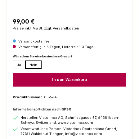
Regulärer Preis:
99,00 €
Preise inkl. MwSt. zzgl. Versandkosten
Versandkostenfrei
Versandfertig in 5 Tagen, Lieferzeit 1-3 Tage
auswählen
Wünschen Sie eine kostenlose Gravur?
Ja
Nein
In den Warenkorb
Produktnummer:
0.8564
Informationspflichten nach GPSR
Hersteller: Victorinox AG, Schmiedgasse 57, 6438 Ibach-
Schwyz, Switzerland, www.victorinox.com
Verantwortliche Person: Victorinox Deutschland GmbH,
79761 Waldsthut-Tiengen, info@victorinox.com