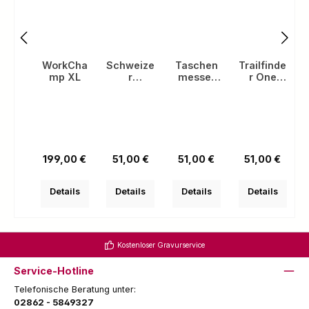
WorkCha
Schweize
Taschen
Trailfinde
mp XL
r
messer
r One
Soldaten
mit
Hand
messer
Einhandö
08
ffnung
Regulärer Preis:
Regulärer Preis:
Regulärer Preis:
Regulärer Prei
199,00 €
51,00 €
51,00 €
51,00 €
Details
Details
Details
Details
Kostenloser Gravurservice
Service-Hotline
Telefonische Beratung unter:
02862 - 5849327