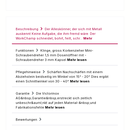
Beschreibung
Der Alleskönner, der sich mit Metall
auskennt Keine Aufgabe, die ihm fremd wäre: Der
WorkChamp schneidet, bohrt, feilt, schr…
Mehr
Funktionen
Klinge, gross Korkenzieher Mini-
Schraubendreher 1,5 mm Dosenöffner mit -
Schraubendreher 3 mm Kapsel
Mehr lesen
Pflegehinweise
Schärfen Nachschärfen mit einem
Abziehstein beidseitig im Winkel von 15° - 20°. Dies ergibt
einen Schnittwinkel von 30 - 40°.
Mehr lesen
Garantie
Die Victorinox
AG&nbsp;Garantie&nbsp;erstreckt sich zeitlich
unbeschr&auml;nkt auf jeden Material-&nbsp;und
Fabrikationsfehle
Mehr lesen
Bewertungen