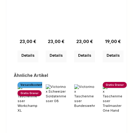
Regulärer Preis:
Regulärer Preis:
Regulärer Preis:
Regulärer Prei
23,00 €
23,00 €
23,00 €
19,00 €
Details
Details
Details
Details
Produktgalerie überspringen
Ähnliche Artikel
Versandkostenfrei
Gratis Gravur
Gratis Gravur