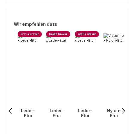
Produktgalerie überspringen
Wir empfehlen dazu
Gratis Gravur
Gratis Gravur
Gratis Gravur
Leder-
Leder-
Leder-
Nylon-
Etui
Etui
Etui
Etui