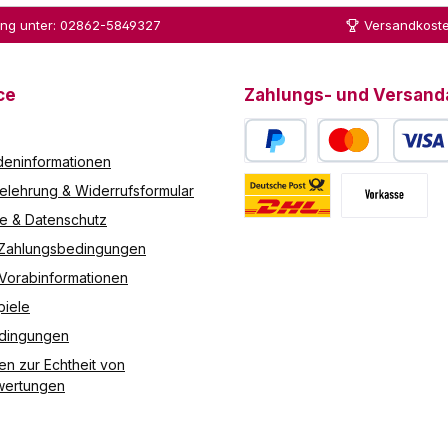
rzeit während
ung unter: 02862-5849327
Versandkoste
r Öffnungszeiten abgeben. Alternativ können Sie das gebrauchte Ö
nen zu tragen sind. Bitte beachten Sie, dass für Altöl besondere Transportbedingungen gelten können. Wir
ußerdem darauf hin, dass unsere Annahmestelle über eine Einrichtun
sind, weisen wir darauf hin, dass wir uns Ihnen gegenüber zur Erfüllung
ce
Zahlungs- und Versand
unserer Annahmepflichten Dritter 
eninformationen
PayPal
Kredit- oder Debitk
elehrung & Widerrufsformular
re & Datenschutz
Deutsche Post / DHL
Vorkasse
 Zahlungsbedingungen
 Vorabinformationen
piele
edingungen
en zur Echtheit von
ertungen