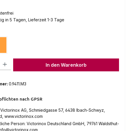
tenfrei
g in 5 Tagen, Lieferzeit 1-3 Tage
en
Orange
l: Gib den gewünschten Wert ein oder benutze die Schaltflächen um
In den Warenkorb
mer:
0.9411.M3
pflichten nach GPSR
: Victorinox AG, Schmiedgasse 57, 6438 Ibach-Schwyz,
d, www.victorinox.com
liche Person: Victorinox Deutschland GmbH, 79761 Waldsthut-
info@victorinox.com