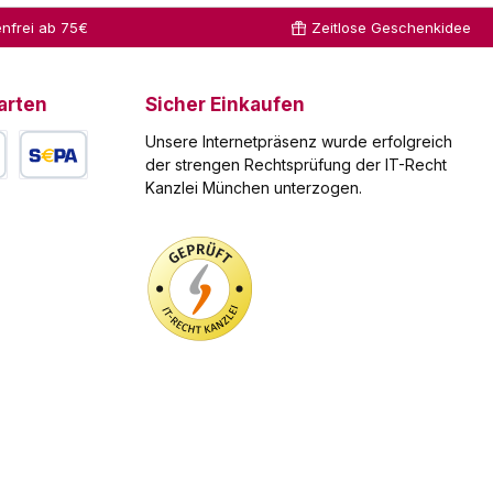
nfrei ab 75€
Zeitlose Geschenkidee
l auch an unsere Annahmestelle senden, wobei die
g verfügt, die es ermöglicht, den Ölwechsel fachgerecht
arten
Sicher Einkaufen
bedienen können.
Unsere Internetpräsenz wurde erfolgreich
der strengen Rechtsprüfung der IT-Recht
Kanzlei München unterzogen.
arte
SEPA Lastschrift