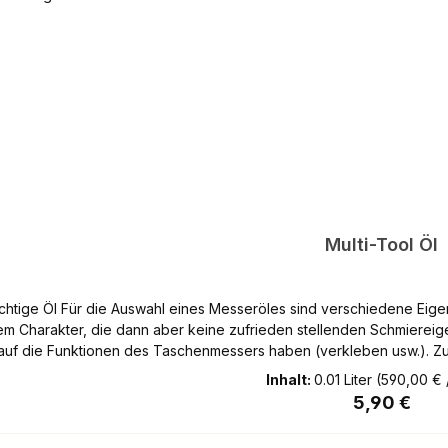
Multi-Tool Öl
 sind verschiedene Eigenschaften massgebend. Es gibt beispielsweise Öle mit
m Charakter, die dann aber keine zufrieden stellenden Schmierei
auf die Funktionen des Taschenmessers haben (verkleben usw.). Z
kmale dieses Öl sind: geruchs- und geschmacksneutral, hohe Alterungsbeständigkeit, guter
Inhalt:
0.01 Liter
(590,00 € /
eiss und Korrosion, lebensmitteltauglich Hinweis Altölentsorgung Gemäß der Altölverordnung sind wir verpflichtet,
Regulärer P
5,90 €
ende gebrauchte Öle kostenlos zurückzunehmen: - Verbrennungsmoto
g anfallende ölhaltige Abfälle. Sie können das Altöl in der Menge