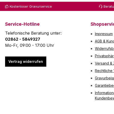
n. Technische Daten
mit und ohne
entspricht. Unsere Annahmestelle ist: Roman Mertens GmbH Bahnstrasse 67 40878 Ratingen Sie können die Öle dort jede
Kostenloser Gravurservice
Berat
Material des
Wellenschliff sc
de
Schärfplättchens
härfen.
Versandkosten hierbei von Ih
Hartmetall Material
Technische
weisen a
des Gehäuses
Daten Material
durchzuführen. Falls Sie ein gewerblicher Endverbraucher 
Service-Hotline
Shopservi
Kunststoff Farbe des
Kunststoff Farbe
Telefonische Beratung unter:
Impressum
Gehäuses Grau
Schwarz cm
02862 - 5849327
Länge 70 mm Breite
Länge 143 mm
AGB & Kund
30 mm Höhe 17 mm
Breite 19 mm
Mo-Fr, 09:00 - 17:00 Uhr
Widerrufsb
Gewicht 11 g
Höhe 7 mm
Gewicht 45 g
Privatsphä
Vertrag widerrufen
Versand &
Rechtliche
Gravurbeis
Garantieb
Information
Kundenbew