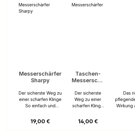
Messerschärfer
Taschen-
Sharpy
Messerschä
rfer
Der sicherste Weg zu
Der sicherste
Das richtige Öl Für die Auswahl eines Messeröles
einer scharfen Klinge
Weg zu einer
pflegende
So einfach und
scharfen Klinge
Wirkung 
sicher können Sie
So einfach und
Lebensmittelverordnung. Die Hauptmer
Taschenmesser mit
sicher können
Schutz gegen Verschl
Regulärer Preis:
Regulärer Preis:
19,00 €
14,00 €
und ohne
Sie
folg
Wellenschliff schärfe
Taschenmesser
regelmäßi