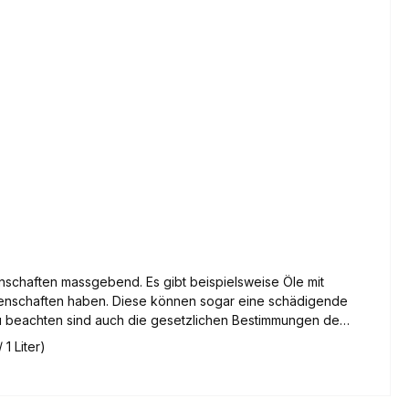
genschaften haben. Diese können sogar eine schädigende
u beachten sind auch die gesetzlichen Bestimmungen der
 1 Liter)
reis:
renöle - Getriebeöle - Ölfilter und beim Ölwechsel
 bei uns zurückgeben, welche der bei uns gekauften Menge