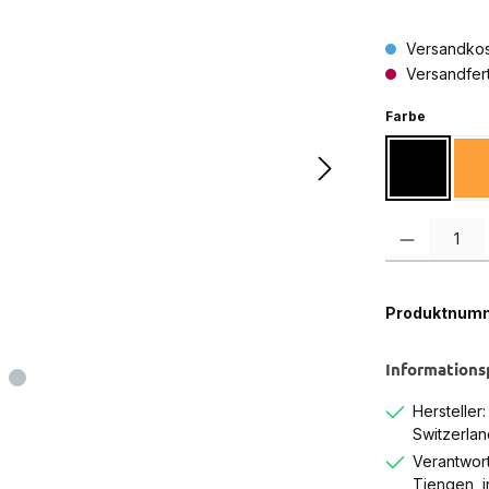
Versandkos
Versandferti
auswähl
Farbe
Schwarz
Produkt Anzah
Produktnum
Informations
Hersteller
Switzerlan
Verantwort
Tiengen, 