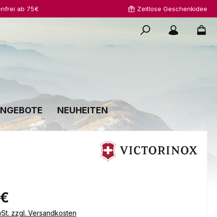
nfrei ab 75€
Zeitlose Geschenkidee
NGEBOTE
NEUHEITEN
s:
 €
wSt. zzgl. Versandkosten