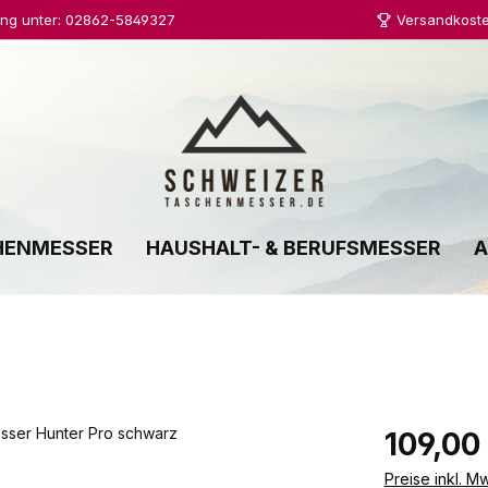
ung unter: 02862-5849327
Versandkoste
HENMESSER
HAUSHALT- & BERUFSMESSER
A
Regulärer Prei
109,00
Preise inkl. M