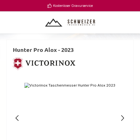
Zum Hauptinhalt springen
Kostenloser Gravurservice
Hunter Pro Alox - 2023
Bildergalerie überspringen