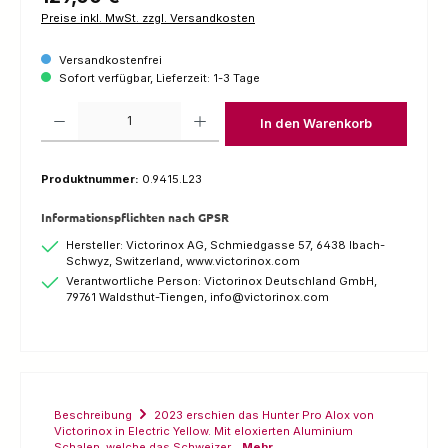
Preise inkl. MwSt. zzgl. Versandkosten
Versandkostenfrei
Sofort verfügbar, Lieferzeit: 1-3 Tage
Produkt Anzahl: Gib den gewünschten Wert ein oder benutze die Schaltfl
In den Warenkorb
Produktnummer:
0.9415.L23
Informationspflichten nach GPSR
Hersteller: Victorinox AG, Schmiedgasse 57, 6438 Ibach-
Schwyz, Switzerland, www.victorinox.com
Verantwortliche Person: Victorinox Deutschland GmbH,
79761 Waldsthut-Tiengen, info@victorinox.com
Beschreibung
2023 erschien das Hunter Pro Alox von
Victorinox in Electric Yellow. Mit eloxierten Aluminium
Schalen, welche das Schweizer…
Mehr