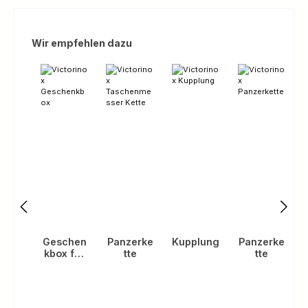
Produktgalerie überspringen
Wir empfehlen dazu
Geschen
Panzerke
Kupplung
Panzerke
kbox für
tte
tte
Classics
(