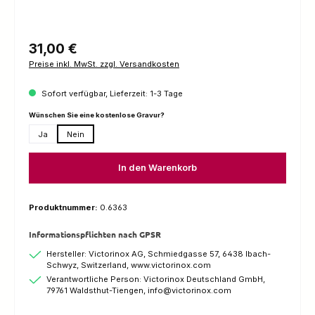
Regulärer Preis:
31,00 €
Preise inkl. MwSt. zzgl. Versandkosten
Sofort verfügbar, Lieferzeit: 1-3 Tage
auswählen
Wünschen Sie eine kostenlose Gravur?
Ja
Nein
In den Warenkorb
Produktnummer:
0.6363
Informationspflichten nach GPSR
Hersteller: Victorinox AG, Schmiedgasse 57, 6438 Ibach-
Schwyz, Switzerland, www.victorinox.com
Verantwortliche Person: Victorinox Deutschland GmbH,
79761 Waldsthut-Tiengen, info@victorinox.com