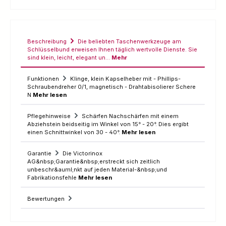
Beschreibung
Die beliebten Taschenwerkzeuge am
Schlüsselbund erweisen Ihnen täglich wertvolle Dienste. Sie
sind klein, leicht, elegant un…
Mehr
Funktionen
Klinge, klein Kapselheber mit - Phillips-
Schraubendreher 0/1, magnetisch - Drahtabisolierer Schere
N
Mehr lesen
Pflegehinweise
Schärfen Nachschärfen mit einem
Abziehstein beidseitig im Winkel von 15° - 20°. Dies ergibt
einen Schnittwinkel von 30 - 40°.
Mehr lesen
Garantie
Die Victorinox
AG&nbsp;Garantie&nbsp;erstreckt sich zeitlich
unbeschr&auml;nkt auf jeden Material-&nbsp;und
Fabrikationsfehle
Mehr lesen
Bewertungen