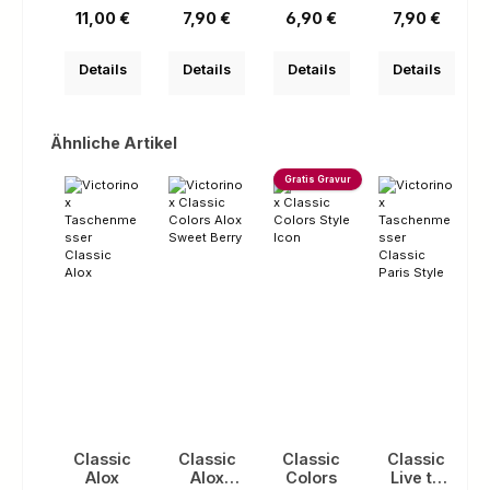
Regulärer Preis:
Regulärer Preis:
Regulärer Preis:
Regulärer Pre
11,00 €
7,90 €
6,90 €
7,90 €
Details
Details
Details
Details
Produktgalerie überspringen
Ähnliche Artikel
Gratis Gravur
Classic
Classic
Classic
Classic
Alox
Alox
Colors
Live to