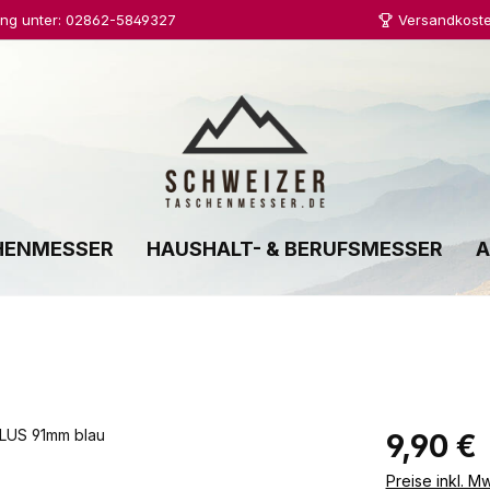
ung unter: 02862-5849327
Versandkoste
HENMESSER
HAUSHALT- & BERUFSMESSER
A
Regulärer Prei
9,90 €
Preise inkl. M