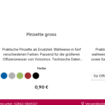
Pinzette gross
Praktische Pinzette als Ersatzteil. Wahlweise in fünf
Prakti
verschiedenen Farben. Passend für die größeren
wahlweis
Offiziersmesser von Victorinox. Technische Daten
sowie fü
Material Rostfreier Stahl Farbe Wählbar Länge 45 mm
Daten Material Metall Farbe Silberfarben Farbe der Mine 
auswählen
Farbe
Gewicht 0,8 g
Blau
Grau
Grün
Rot
Schwarz
Regulärer Preis:
0,90 €
ung unter: 02862-5849327
Versandkoste