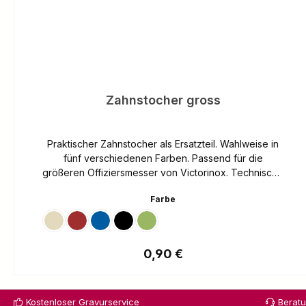
Zahnstocher gross
Praktischer Zahnstocher als Ersatzteil. Wahlweise in
fünf verschiedenen Farben. Passend für die
größeren Offiziersmesser von Victorinox. Technische
Daten Material Kunststoff Farbe Wählbar Länge 50
auswählen
Farbe
mm Gewicht 0,2 g
Beige
Rot
Blau
Schwarz
Grün
Regulärer Preis:
0,90 €
Kostenloser Gravurservice
Berat