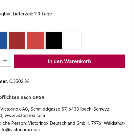
gbar, Lieferzeit: 1-3 Tage
en
lau Transparent
Rot
Rot Transparent
Schwarz
Weiss
l: Gib den gewünschten Wert ein oder benutze die Schaltflächen um
In den Warenkorb
mer:
C.3502.34
pflichten nach GPSR
: Victorinox AG, Schmiedgasse 57, 6438 Ibach-Schwyz,
d, www.victorinox.com
liche Person: Victorinox Deutschland GmbH, 79761 Waldsthut-
info@victorinox.com