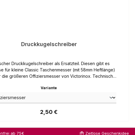
Druckkugelschreiber
scher Druckkugelschreiber als Ersatzteil. Diesen gibt es
e für kleine Classic Taschenmesser (mit 58mm Heftlänge)
r die größeren Offiziersmesser von Victorinox. Technische
Blau
auswählen
Variante
Gewicht 0,05 g
Regulärer Preis:
2,50 €
nfrei ab 75€
Zeitlose Geschenkidee