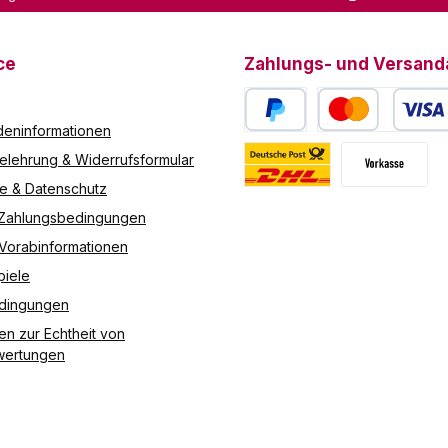
ce
Zahlungs- und Versand
eninformationen
PayPal
Kredit- oder Debitk
elehrung & Widerrufsformular
re & Datenschutz
Deutsche Post / DHL
Vorkasse
 Zahlungsbedingungen
 Vorabinformationen
piele
edingungen
en zur Echtheit von
ertungen