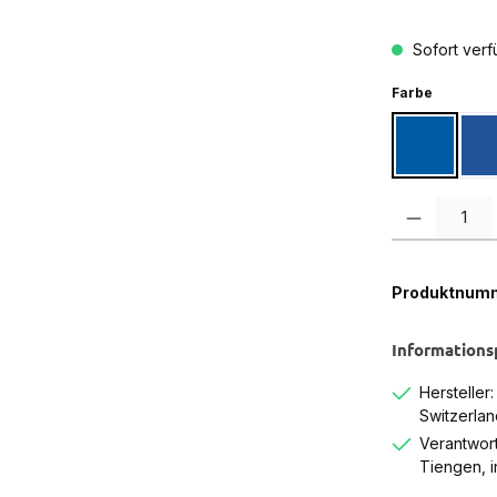
Sofort verfü
auswähl
Farbe
Blau
B
Produkt Anzah
Produktnum
Informations
Hersteller
Switzerlan
Verantwort
Tiengen, 