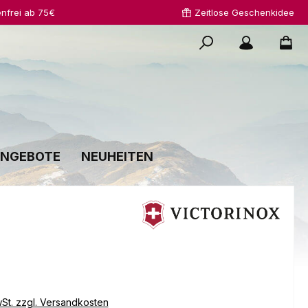
nfrei ab 75€
Zeitlose Geschenkidee
NGEBOTE
NEUHEITEN
s:
wSt. zzgl. Versandkosten