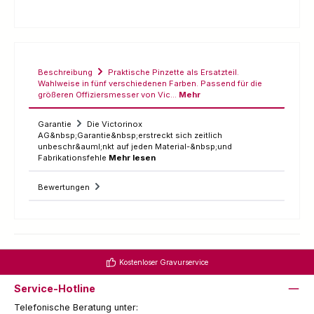
Beschreibung
Praktische Pinzette als Ersatzteil.
Wahlweise in fünf verschiedenen Farben. Passend für die
größeren Offiziersmesser von Vic…
Mehr
Garantie
Die Victorinox
AG&nbsp;Garantie&nbsp;erstreckt sich zeitlich
unbeschr&auml;nkt auf jeden Material-&nbsp;und
Fabrikationsfehle
Mehr lesen
Bewertungen
Kostenloser Gravurservice
Service-Hotline
Telefonische Beratung unter: