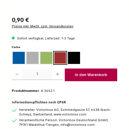
Regulärer Preis:
0,90 €
Preise inkl. MwSt. zzgl. Versandkosten
Sofort verfügbar, Lieferzeit: 1-3 Tage
auswählen
Farbe
Blau
Grau
Grün
Rot
Schwarz
Produkt Anzahl: Gib den gewünschten Wert ein oder benutze die Schaltfl
In den Warenkorb
Produktnummer:
A.3642.1
Informationspflichten nach GPSR
Hersteller: Victorinox AG, Schmiedgasse 57, 6438 Ibach-
Schwyz, Switzerland, www.victorinox.com
Verantwortliche Person: Victorinox Deutschland GmbH,
79761 Waldsthut-Tiengen, info@victorinox.com