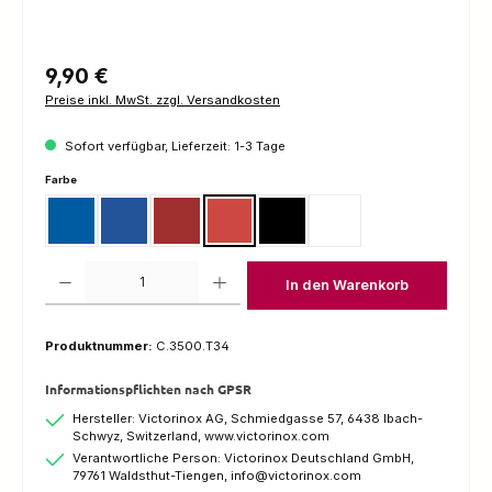
Regulärer Preis:
9,90 €
Preise inkl. MwSt. zzgl. Versandkosten
Sofort verfügbar, Lieferzeit: 1-3 Tage
auswählen
Farbe
Blau
Blau Transparent
Rot
Rot Transparent
Schwarz
Weiss
Produkt Anzahl: Gib den gewünschten Wert ein oder benutze die Schaltfl
In den Warenkorb
Produktnummer:
C.3500.T34
Informationspflichten nach GPSR
Hersteller: Victorinox AG, Schmiedgasse 57, 6438 Ibach-
Schwyz, Switzerland, www.victorinox.com
Verantwortliche Person: Victorinox Deutschland GmbH,
79761 Waldsthut-Tiengen, info@victorinox.com