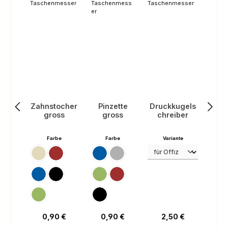
Zahnstocher
Pinzette
Druckkugels
gross
gross
chreiber
auswählen
auswählen
auswählen
Farbe
Farbe
Variante
Beige
Rot
Blau
Grau
Blau
Schwarz
Grün
Rot
Grün
Schwarz
Regulärer Preis:
Regulärer Preis:
Regulärer Preis:
0,90 €
0,90 €
2,50 €