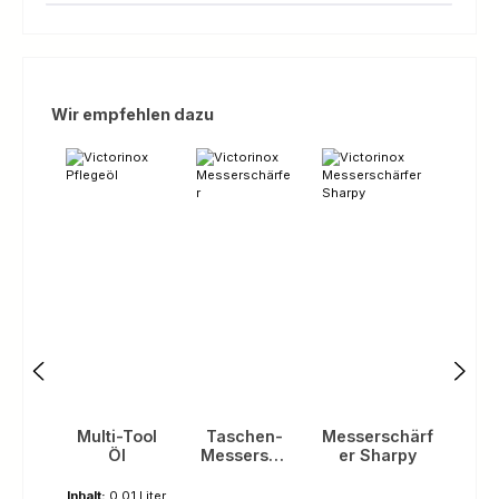
Produktgalerie überspringen
Wir empfehlen dazu
Multi-Tool
Taschen-
Messerschärf
Öl
Messersch
er Sharpy
ärfer
Inhalt:
0.01 Liter