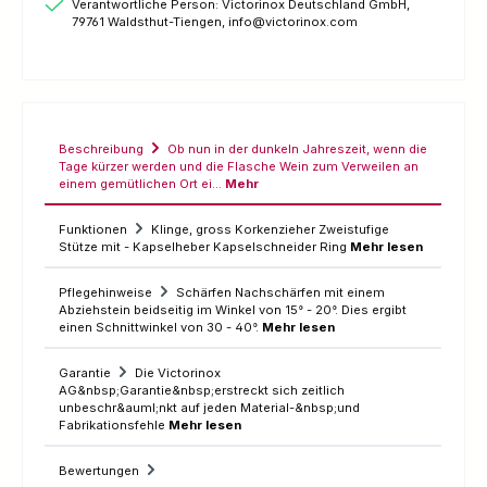
Verantwortliche Person: Victorinox Deutschland GmbH,
79761 Waldsthut-Tiengen, info@victorinox.com
Beschreibung
Ob nun in der dunkeln Jahreszeit, wenn die
Tage kürzer werden und die Flasche Wein zum Verweilen an
einem gemütlichen Ort ei…
Mehr
Funktionen
Klinge, gross Korkenzieher Zweistufige
Stütze mit - Kapselheber Kapselschneider Ring
Mehr lesen
Pflegehinweise
Schärfen Nachschärfen mit einem
Abziehstein beidseitig im Winkel von 15° - 20°. Dies ergibt
einen Schnittwinkel von 30 - 40°.
Mehr lesen
Garantie
Die Victorinox
AG&nbsp;Garantie&nbsp;erstreckt sich zeitlich
unbeschr&auml;nkt auf jeden Material-&nbsp;und
Fabrikationsfehle
Mehr lesen
Bewertungen