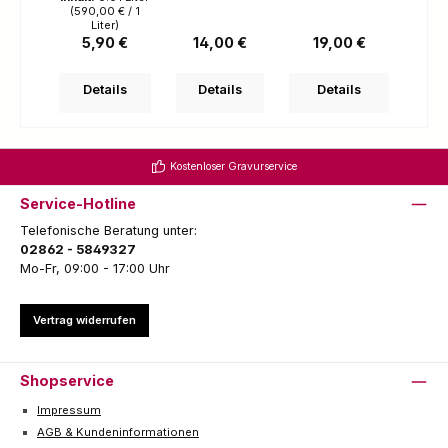
(590,00 € / 1
Liter)
Regulärer Preis:
Regulärer Preis:
Regulärer Preis:
5,90 €
14,00 €
19,00 €
Details
Details
Details
Kostenloser Gravurservice
Service-Hotline
Telefonische Beratung unter:
02862 - 5849327
Mo-Fr, 09:00 - 17:00 Uhr
Vertrag widerrufen
Shopservice
Impressum
AGB & Kundeninformationen