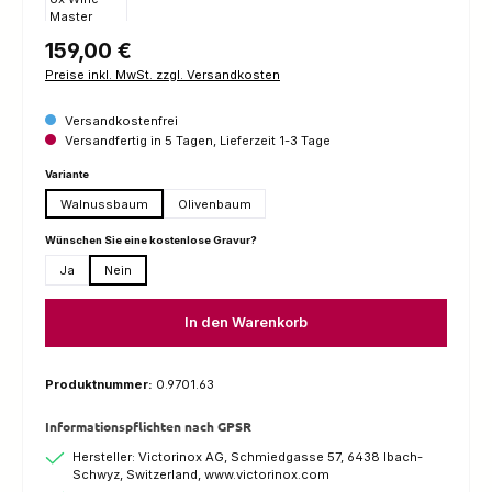
Regulärer Preis:
159,00 €
Preise inkl. MwSt. zzgl. Versandkosten
Versandkostenfrei
Versandfertig in 5 Tagen, Lieferzeit 1-3 Tage
auswählen
Variante
Walnussbaum
Olivenbaum
auswählen
Wünschen Sie eine kostenlose Gravur?
Ja
Nein
In den Warenkorb
Produktnummer:
0.9701.63
Informationspflichten nach GPSR
Hersteller: Victorinox AG, Schmiedgasse 57, 6438 Ibach-
Schwyz, Switzerland, www.victorinox.com