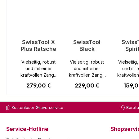
SwissTool X
SwissTool
Swiss
Plus Ratsche
Black
Spiri
Vielseitig, robust
Vielseitig, robust
Vielseitig
und mit einer
und mit einer
und mit 
kraftvollen Zange
kraftvollen Zange
kraftvolle
ausgestattet. Das
ausgestattet. Das
ausgestatt
Regulärer Preis:
Regulärer Preis:
Regulä
279,00 €
229,00 €
159,0
Victorinox
Victorinox
Victor
Multitool
Multitool
Multit
"SwissTool"
"SwissTool"
"SwissTool
Kostenloser Gravurservice
Berat
basiert auf den
basiert auf den
basiert a
Werten des
Werten des
Werten
original Schweizer
original Schweizer
original S
"Offiziersmessers"
"Offiziersmessers"
"Offiziers
Service-Hotline
Shopservi
.In den Schenkeln
.In den Schenkeln
.In den Sc