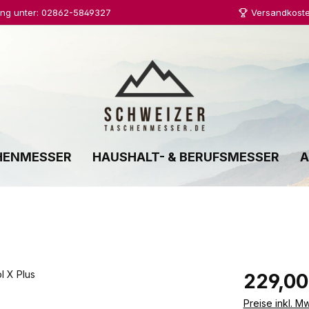
ung unter: 02862-5849327
Versandkoste
HENMESSER
HAUSHALT- & BERUFSMESSER
A
Regulärer Prei
229,00
Preise inkl. M