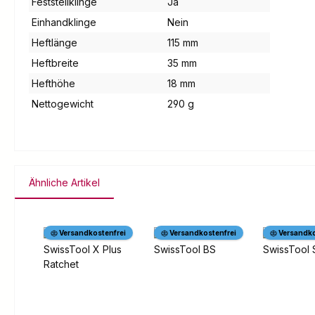
Feststellklinge
Ja
Einhandklinge
Nein
Heftlänge
115 mm
Heftbreite
35 mm
Hefthöhe
18 mm
Nettogewicht
290 g
Ähnliche Artikel
Produktgalerie überspringen
Versandkostenfrei
Versandkostenfrei
Versandko