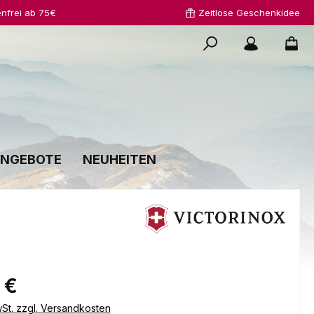
nfrei ab 75€
Zeitlose Geschenkidee
NGEBOTE
NEUHEITEN
s:
 €
wSt. zzgl. Versandkosten