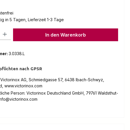
tenfrei
g in 5 Tagen, Lieferzeit 1-3 Tage
l: Gib den gewünschten Wert ein oder benutze die Schaltflächen um
In den Warenkorb
mer:
3.0338.L
pflichten nach GPSR
: Victorinox AG, Schmiedgasse 57, 6438 Ibach-Schwyz,
d, www.victorinox.com
liche Person: Victorinox Deutschland GmbH, 79761 Waldsthut-
info@victorinox.com