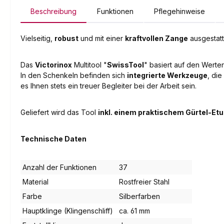
Beschreibung
Funktionen
Pflegehinweise
Vielseitig,
robust
und mit einer
kraftvollen Zange
ausgestatt
Das
Victorinox
Multitool "
SwissTool
" basiert auf den Werte
In den Schenkeln befinden sich
integrierte Werkzeuge
, die
es Ihnen stets ein treuer Begleiter bei der Arbeit sein.
Geliefert wird das Tool
inkl. einem praktischem Gürtel-Et
Technische Daten
Anzahl der Funktionen
37
Material
Rostfreier Stahl
Farbe
Silberfarben
Hauptklinge (Klingenschliff)
ca. 61 mm