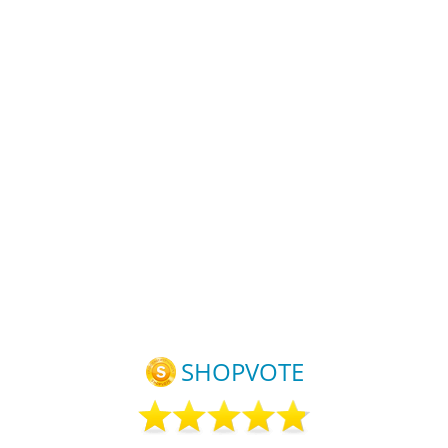
Material Rostfreier
Stahl Farbe
Materia
arben
Stahl (Brüniert)
Silberfarben
Stahl Fa
inge
Farbe Schwarz
Hauptklinge
Silb
liff) ca.
Hauptklinge
(Klingenschliff) ca.
Haup
mm
(Klingenschliff) ca.
58 mm
(Klingen
linge Ja
58 mm
Feststellklinge Ja
6
linge
Feststellklinge Ja
Einhandklinge
Festste
Einhandklinge
Nein Heftlänge 105
Einha
Nein Heftlänge
mm Heftbreite 35
Nein Heftlänge 115
105 mm Heftbreite
mm Hefthöhe 18
mm Heftbreite 35
35 mm Hefthöhe
mm Nettogewicht
mm Hefthöhe 18
g
18 mm
210 g
mm Nettogewicht
Nettogewicht 208
2
g