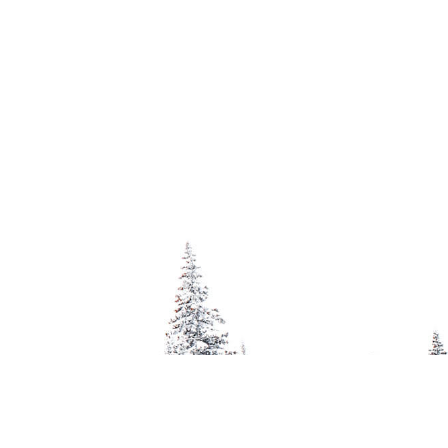
l Rostfreier
Material Rostfreier
Stahl Farbe
rbe
Stahl Farbe
Silberfarben
erfarben
Silberfarben
Hauptklinge
tklinge
Hauptklinge
(Klingenschliff) ca.
schliff) ca.
(Klingenschliff) ca.
58 mm
1 mm
61 mm
Feststellklinge Ja
llklinge Ja
Feststellklinge Ja
Einhandklinge
ndklinge
Einhandklinge
Nein Heftlänge 105
Nein Heftlänge 115
mm Heftbreite 35
mm Heftbreite 35
mm Hefthöhe 18
mm Hefthöhe 18
mm Nettogewicht
mm Nettogewicht
210 g
90 g
290 g