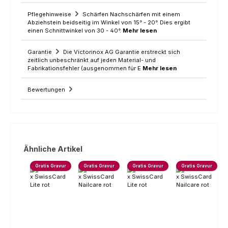
Pflegehinweise
Schärfen Nachschärfen mit einem
Abziehstein beidseitig im Winkel von 15° - 20°. Dies ergibt
einen Schnittwinkel von 30 - 40°.
Mehr lesen
Garantie
Die Victorinox AG Garantie erstreckt sich
zeitlich unbeschränkt auf jeden Material- und
Fabrikationsfehler (ausgenommen für E
Mehr lesen
Bewertungen
Produktgalerie überspringen
Ähnliche Artikel
Gratis Gravur
Gratis Gravur
Gratis Gravur
Gratis Gravur