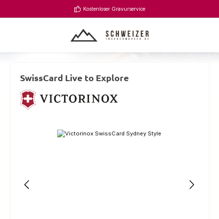
Zum Hauptinhalt springen
Kostenloser Gravurservice
SwissCard Live to Explore
Bildergalerie überspringen