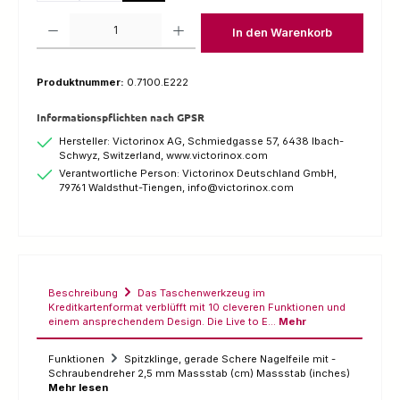
Produkt Anzahl: Gib den gewünschten Wert ein oder benutze die Schaltfl
In den Warenkorb
Produktnummer:
0.7100.E222
Informationspflichten nach GPSR
Hersteller: Victorinox AG, Schmiedgasse 57, 6438 Ibach-
Schwyz, Switzerland, www.victorinox.com
Verantwortliche Person: Victorinox Deutschland GmbH,
79761 Waldsthut-Tiengen, info@victorinox.com
Beschreibung
Das Taschenwerkzeug im
Kreditkartenformat verblüfft mit 10 cleveren Funktionen und
einem ansprechendem Design. Die Live to E…
Mehr
Funktionen
Spitzklinge, gerade Schere Nagelfeile mit -
Schraubendreher 2,5 mm Massstab (cm) Massstab (inches)
Mehr lesen