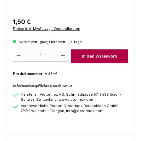
Regulärer Preis:
1,50 €
Preise inkl. MwSt. zzgl. Versandkosten
Sofort verfügbar, Lieferzeit: 1-3 Tage
Produkt Anzahl: Gib den gewünschten Wert ein oder benutze die Schaltfl
In den Warenkorb
Produktnummer:
A.6349
Informationspflichten nach GPSR
Hersteller: Victorinox AG, Schmiedgasse 57, 6438 Ibach-
Schwyz, Switzerland, www.victorinox.com
Verantwortliche Person: Victorinox Deutschland GmbH,
79761 Waldsthut-Tiengen, info@victorinox.com