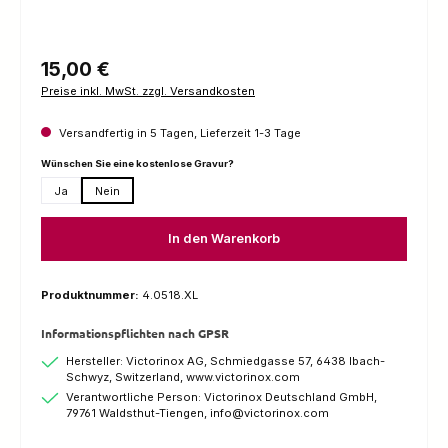
Regulärer Preis:
15,00 €
Preise inkl. MwSt. zzgl. Versandkosten
Versandfertig in 5 Tagen, Lieferzeit 1-3 Tage
auswählen
Wünschen Sie eine kostenlose Gravur?
Ja
Nein
In den Warenkorb
Produktnummer:
4.0518.XL
Informationspflichten nach GPSR
Hersteller: Victorinox AG, Schmiedgasse 57, 6438 Ibach-
Schwyz, Switzerland, www.victorinox.com
Verantwortliche Person: Victorinox Deutschland GmbH,
79761 Waldsthut-Tiengen, info@victorinox.com