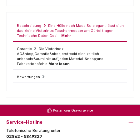
Beschreibung
Eine Hülle nach Mass So elegant lässt sich
das kleine Victorinox Taschenmesser am Gürtel tragen.
Technische Daten Geei…
Mehr
Garantie
Die Victorinox
AG&nbsp;Garantie&nbsp;erstreckt sich zeitlich
unbeschr&auml;nkt auf jeden Material-&nbsp;und
Fabrikationsfehle
Mehr lesen
Bewertungen
Kostenloser Gravurservice
Service-Hotline
Telefonische Beratung unter:
02862 - 5849327