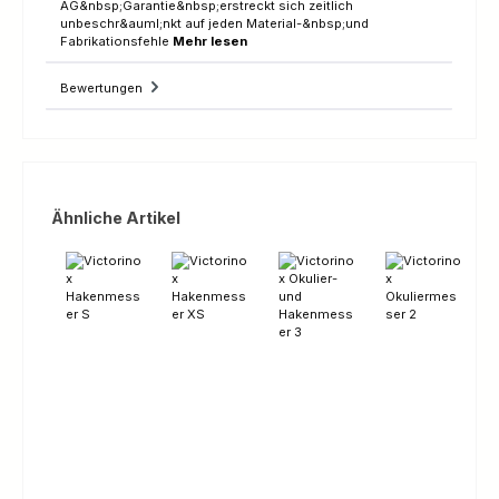
AG&nbsp;Garantie&nbsp;erstreckt sich zeitlich
unbeschr&auml;nkt auf jeden Material-&nbsp;und
Fabrikationsfehle
Mehr lesen
Bewertungen
Produktgalerie überspringen
Ähnliche Artikel