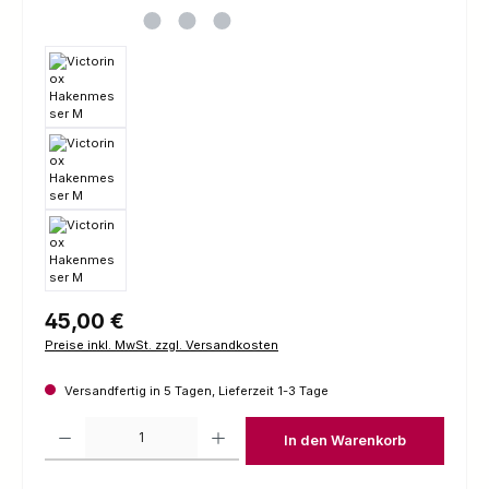
Regulärer Preis:
45,00 €
Preise inkl. MwSt. zzgl. Versandkosten
Versandfertig in 5 Tagen, Lieferzeit 1-3 Tage
Produkt Anzahl: Gib den gewünschten Wert ein oder benutze die Schaltfl
In den Warenkorb