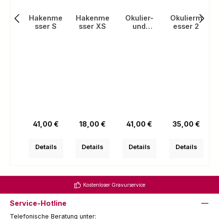
Hakenme
Hakenme
Okulier-
Okulierm
sser S
sser XS
und
esser 2
Hakenme
sser 3
Regulärer Preis:
Regulärer Preis:
Regulärer Preis:
Regulärer Prei
41,00 €
18,00 €
41,00 €
35,00 €
Details
Details
Details
Details
Kostenloser Gravurservice
Service-Hotline
Telefonische Beratung unter: