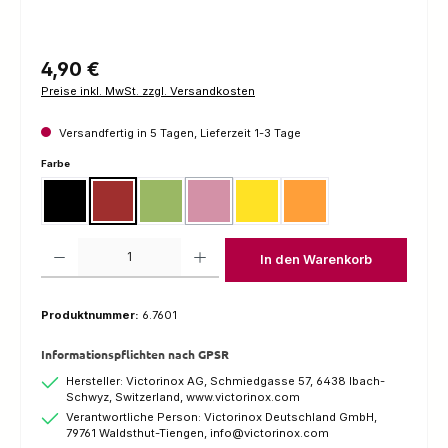
Regulärer Preis:
4,90 €
Preise inkl. MwSt. zzgl. Versandkosten
Versandfertig in 5 Tagen, Lieferzeit 1-3 Tage
auswählen
Farbe
Schwarz
Rot
Grün
Pink
Gelb
Orange
(Diese Option ist zurzeit nicht verfügbar.)
Produkt Anzahl: Gib den gewünschten Wert ein oder benutze die Schaltfl
In den Warenkorb
Produktnummer:
6.7601
Informationspflichten nach GPSR
Hersteller: Victorinox AG, Schmiedgasse 57, 6438 Ibach-
Schwyz, Switzerland, www.victorinox.com
Verantwortliche Person: Victorinox Deutschland GmbH,
79761 Waldsthut-Tiengen, info@victorinox.com