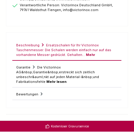
Verantwortliche Person: Victorinox Deutschland GmbH,
79761 Waldsthut-Tiengen, info@victorinox.com
Beschreibung
Ersatzschalen für Ihr Victorinox
Taschenmesser. Die Schalen werden einfach nur auf das
vorhandene Messer gedrückt. Gehalten…
Mehr
Garantie
Die Victorinox
AG&nbsp;Garantie&nbsp;erstreckt sich zeitlich
unbeschr&auml;nkt auf jeden Material-&nbsp;und
Fabrikationsfehle
Mehr lesen
Bewertungen
Kostenloser Gravurservice