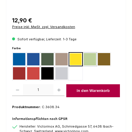
Regulärer Preis:
12,90 €
Preise inkl. MwSt. zzgl. Versandkosten
Sofort verfügbar, Lieferzeit: 1-3 Tage
auswählen
Farbe
Blau
Blau Transparent
Camouflage
Desert Camouflage
Gelb
Grün
Nussbaum
(Diese Option ist zurzeit nicht
Rot
Rot Transparent
Schwarz
Silvertech
Weiss
Produkt Anzahl: Gib den gewünschten Wert ein oder benutze die Schaltfl
In den Warenkorb
Produktnummer:
C.3608.34
Informationspflichten nach GPSR
Hersteller: Victorinox AG, Schmiedgasse 57, 6438 Ibach-
Schwyz, Switzerland, www.victorinox.com