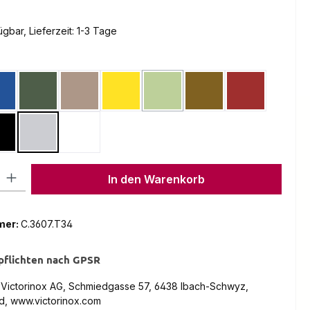
gbar, Lieferzeit: 1-3 Tage
en
lau Transparent
Camouflage
Desert Camouflage
Gelb
Grün
Nussbaum
Rot
(Diese Option ist zurzeit nicht verfüg
parent
Schwarz
Silvertech
Weiss
l: Gib den gewünschten Wert ein oder benutze die Schaltflächen um
In den Warenkorb
mer:
C.3607.T34
pflichten nach GPSR
: Victorinox AG, Schmiedgasse 57, 6438 Ibach-Schwyz,
d, www.victorinox.com