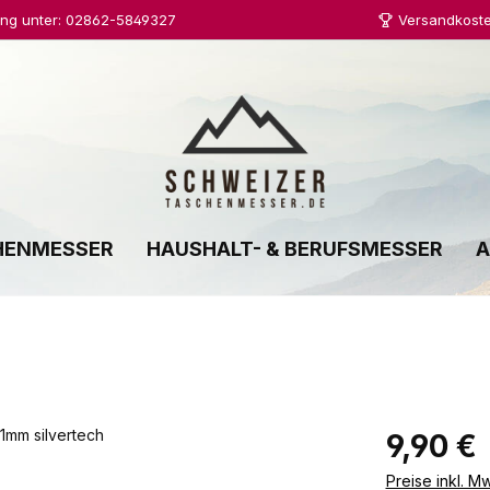
ung unter: 02862-5849327
Versandkoste
HENMESSER
HAUSHALT- & BERUFSMESSER
A
Regulärer Prei
9,90 €
Preise inkl. M