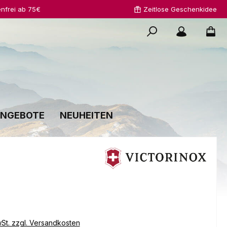
nfrei ab 75€
Zeitlose Geschenkidee
NGEBOTE
NEUHEITEN
s:
wSt. zzgl. Versandkosten