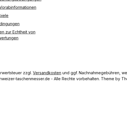
 Vorabinformationen
piele
edingungen
en zur Echtheit von
ertungen
hrwertsteuer zzgl.
Versandkosten
und ggf. Nachnahmegebühren, wen
hweizer-taschenmesser.de - Alle Rechte vorbehalten. Theme by
Th