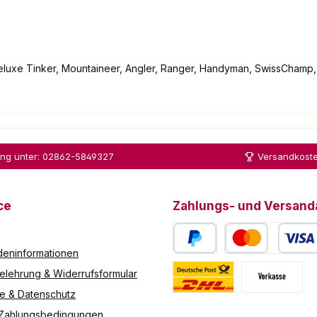
eluxe Tinker, Mountaineer, Angler, Ranger, Handyman, SwissChamp, 
ung unter: 02862-5849327
Versandkoste
ce
Zahlungs- und Versand
eninformationen
PayPal
Kredit- oder Debitk
elehrung & Widerrufsformular
re & Datenschutz
Deutsche Post / DHL
Vorkasse
 Zahlungsbedingungen