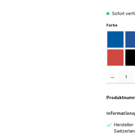
Sofort verfü
auswähl
Farbe
Blau
B
Rot Trans
Produkt Anzah
Produktnum
Informations
Hersteller
Switzerlan