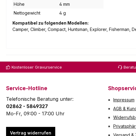
Höhe
4 mm
Nettogewicht
4 g
Kompatibel zu folgenden Modellen:
Camper, Climber, Compact, Huntsman, Explorer, Fisherman, D
Kostenloser Gravurservice
Berat
Service-Hotline
Shopservi
Telefonische Beratung unter:
Impressum
02862 - 5849327
AGB & Kund
Mo-Fr, 09:00 - 17:00 Uhr
Widerrufsb
Privatsphä
Vertrag widerrufen
Versand &