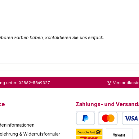
gbaren Farben haben, kontaktieren Sie uns einfach.
ung unter: 02862-5849327
Versandkoste
ce
Zahlungs- und Versand
eninformationen
PayPal
Kredit- oder Debitk
elehrung & Widerrufsformular