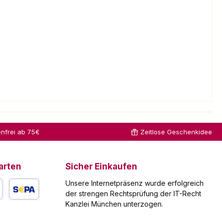
nfrei ab 75€
Zeitlose Geschenkidee
arten
Sicher Einkaufen
Unsere Internetpräsenz wurde erfolgreich
der strengen Rechtsprüfung der IT-Recht
Kanzlei München unterzogen.
arte
SEPA Lastschrift