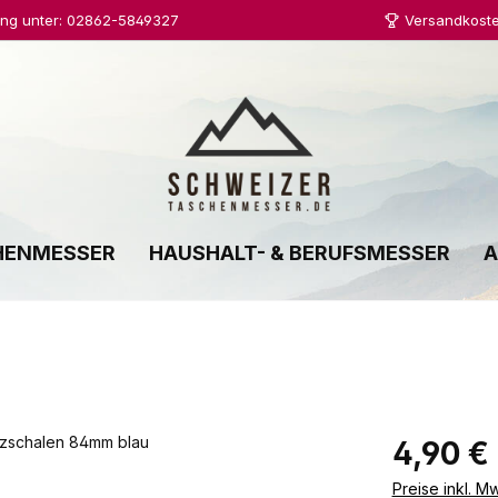
ung unter: 02862-5849327
Versandkoste
HENMESSER
HAUSHALT- & BERUFSMESSER
A
Regulärer Prei
4,90 €
Preise inkl. M