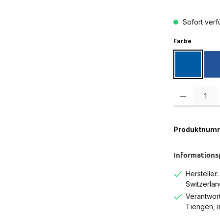
Sofort verfü
auswähl
Farbe
Blau
B
Produkt Anzah
Produktnum
Informations
Hersteller
Switzerlan
Verantwort
Tiengen, 