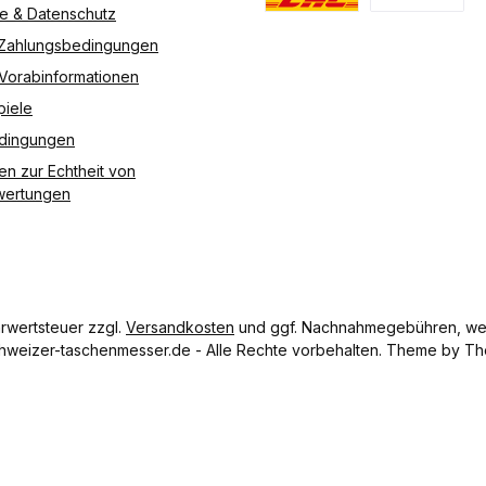
re & Datenschutz
Deutsche Post / DHL
Vorkasse
 Zahlungsbedingungen
 Vorabinformationen
piele
edingungen
en zur Echtheit von
ertungen
hrwertsteuer zzgl.
Versandkosten
und ggf. Nachnahmegebühren, wen
hweizer-taschenmesser.de - Alle Rechte vorbehalten. Theme by
Th