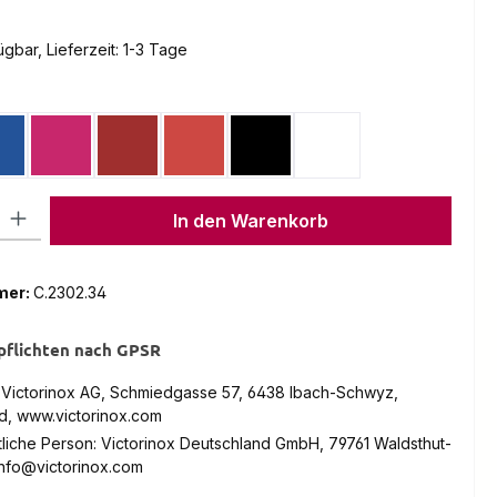
gbar, Lieferzeit: 1-3 Tage
en
lau Transparent
Pink Transparent
Rot
Rot Transparent
Schwarz
Weiss
l: Gib den gewünschten Wert ein oder benutze die Schaltflächen um
In den Warenkorb
mer:
C.2302.34
pflichten nach GPSR
: Victorinox AG, Schmiedgasse 57, 6438 Ibach-Schwyz,
d, www.victorinox.com
liche Person: Victorinox Deutschland GmbH, 79761 Waldsthut-
info@victorinox.com