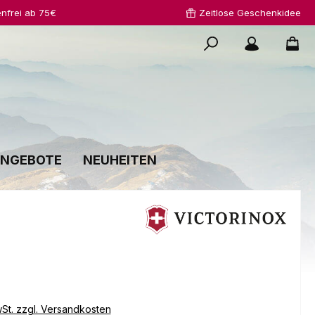
nfrei ab 75€
Zeitlose Geschenkidee
NGEBOTE
NEUHEITEN
s:
wSt. zzgl. Versandkosten