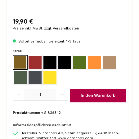
Regulärer Preis:
19,90 €
Preise inkl. MwSt. zzgl. Versandkosten
Sofort verfügbar, Lieferzeit: 1-3 Tage
auswählen
Farbe
Nussbaum
Rot
Schwarz
Rot-Schwarz
Grün-Schwarz
Orange-Schwarz
Braun
Camouflage
Navy Camouflage
Gelb
Produkt Anzahl: Gib den gewünschten Wert ein oder benutze die Schaltfl
In den Warenkorb
Produktnummer:
S.8363.12
Informationspflichten nach GPSR
Hersteller: Victorinox AG, Schmiedgasse 57, 6438 Ibach-
Schwyz, Switzerland, www.victorinox.com