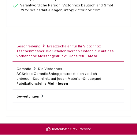
Verantwortliche Person: Victorinox Deutschland GmbH,
79761 Waldsthut-Tiengen, info@victorinox.com
Beschreibung
Ersatzschalen für Ihr Victorinox
Taschenmesser. Die Schalen werden einfach nur auf das
vorhandene Messer gedrückt. Gehalten…
Mehr
Garantie
Die Victorinox
AG&nbsp;Garantie&nbsp;erstreckt sich zeitlich
unbeschr&auml;nkt auf jeden Material-&nbsp;und
Fabrikationsfehle
Mehr lesen
Bewertungen
Kostenloser Gravurservice