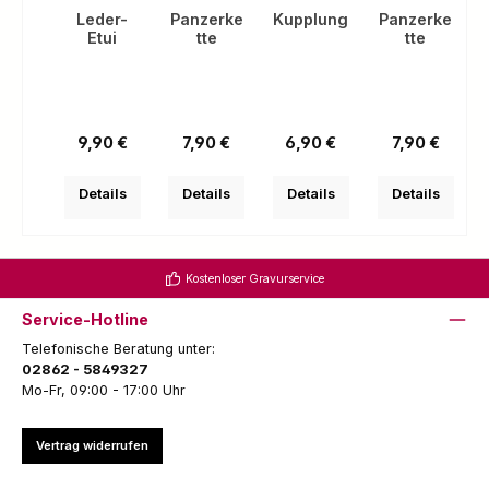
Leder-
Panzerke
Kupplung
Panzerke
Etui
tte
tte
(
Regulärer Preis:
Regulärer Preis:
Regulärer Preis:
Regulärer Pre
9,90 €
7,90 €
6,90 €
7,90 €
Details
Details
Details
Details
Kostenloser Gravurservice
Service-Hotline
Telefonische Beratung unter:
02862 - 5849327
Mo-Fr, 09:00 - 17:00 Uhr
Vertrag widerrufen