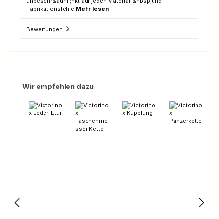
unbeschr&auml;nkt auf jeden Material-&nbsp;und
Fabrikationsfehle
Mehr lesen
Bewertungen
Produktgalerie überspringen
Wir empfehlen dazu