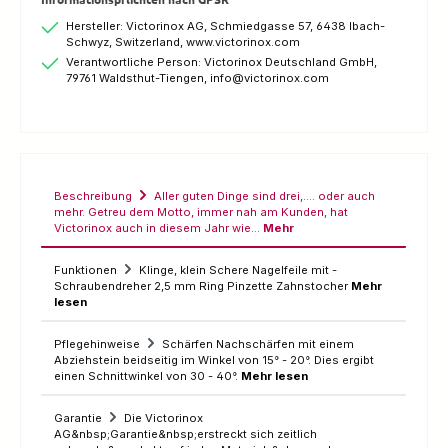
Hersteller: Victorinox AG, Schmiedgasse 57, 6438 Ibach-
Schwyz, Switzerland, www.victorinox.com
Verantwortliche Person: Victorinox Deutschland GmbH,
79761 Waldsthut-Tiengen, info@victorinox.com
Beschreibung
Aller guten Dinge sind drei,…. oder auch
mehr. Getreu dem Motto, immer nah am Kunden, hat
Victorinox auch in diesem Jahr wie…
Mehr
Funktionen
Klinge, klein Schere Nagelfeile mit -
Schraubendreher 2,5 mm Ring Pinzette Zahnstocher
Mehr
lesen
Pflegehinweise
Schärfen Nachschärfen mit einem
Abziehstein beidseitig im Winkel von 15° - 20°. Dies ergibt
einen Schnittwinkel von 30 - 40°.
Mehr lesen
Garantie
Die Victorinox
AG&nbsp;Garantie&nbsp;erstreckt sich zeitlich