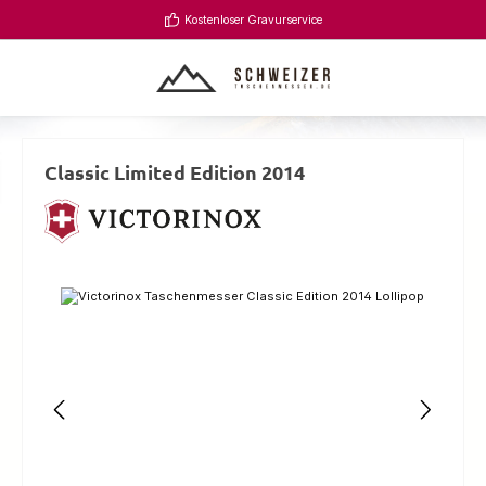
Zum Hauptinhalt springen
Kostenloser Gravurservice
Classic Limited Edition 2014
Bildergalerie überspringen