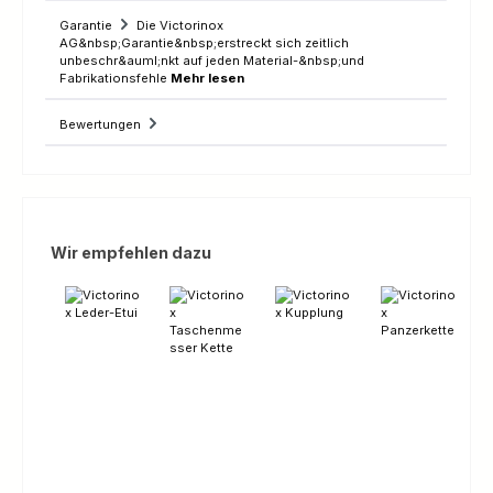
Garantie
Die Victorinox
AG&nbsp;Garantie&nbsp;erstreckt sich zeitlich
unbeschr&auml;nkt auf jeden Material-&nbsp;und
Fabrikationsfehle
Mehr lesen
Bewertungen
Produktgalerie überspringen
Wir empfehlen dazu