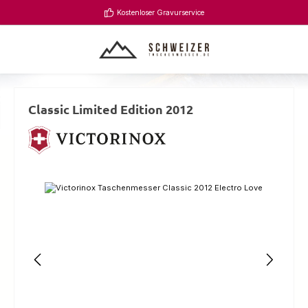
Zum Hauptinhalt springen
Kostenloser Gravurservice
Classic Limited Edition 2012
Bildergalerie überspringen