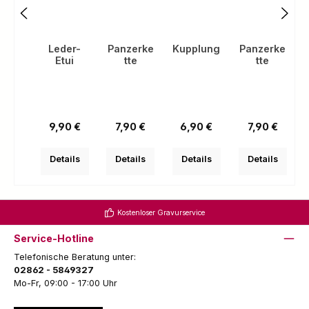
Leder-
Panzerke
Kupplung
Panzerke
Etui
tte
tte
(
Regulärer Preis:
Regulärer Preis:
Regulärer Preis:
Regulärer Pre
9,90 €
7,90 €
6,90 €
7,90 €
Details
Details
Details
Details
Kostenloser Gravurservice
Service-Hotline
Telefonische Beratung unter:
02862 - 5849327
Mo-Fr, 09:00 - 17:00 Uhr