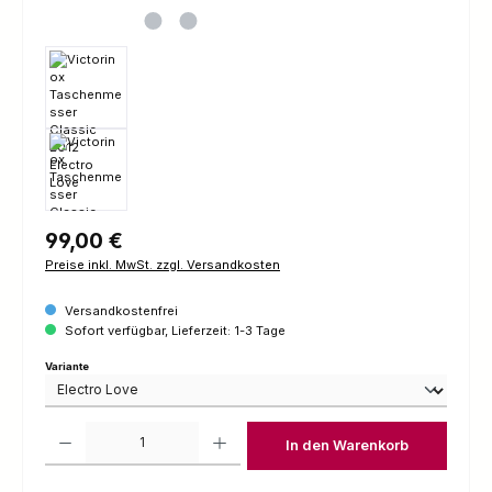
Regulärer Preis:
99,00 €
Preise inkl. MwSt. zzgl. Versandkosten
Versandkostenfrei
Sofort verfügbar, Lieferzeit: 1-3 Tage
auswählen
Variante
Produkt Anzahl: Gib den gewünschten Wert ein oder benutze die Schaltfl
In den Warenkorb