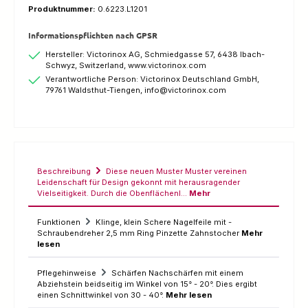
Produktnummer:
0.6223.L1201
Informationspflichten nach GPSR
Hersteller: Victorinox AG, Schmiedgasse 57, 6438 Ibach-
Schwyz, Switzerland, www.victorinox.com
Verantwortliche Person: Victorinox Deutschland GmbH,
79761 Waldsthut-Tiengen, info@victorinox.com
Beschreibung
Diese neuen Muster Muster vereinen
Leidenschaft für Design gekonnt mit herausragender
Vielseitigkeit. Durch die Obenflächenl…
Mehr
Funktionen
Klinge, klein Schere Nagelfeile mit -
Schraubendreher 2,5 mm Ring Pinzette Zahnstocher
Mehr
lesen
Pflegehinweise
Schärfen Nachschärfen mit einem
Abziehstein beidseitig im Winkel von 15° - 20°. Dies ergibt
einen Schnittwinkel von 30 - 40°.
Mehr lesen