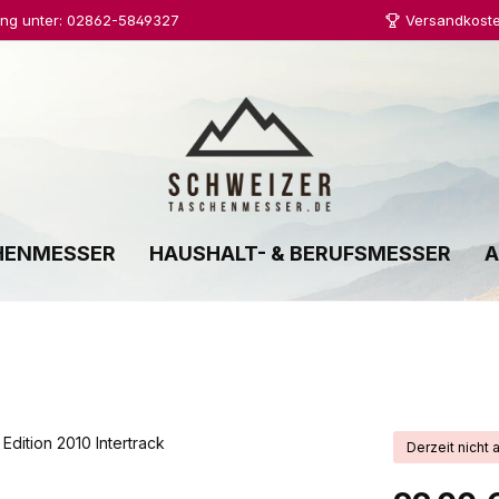
ung unter: 02862-5849327
Versandkoste
HENMESSER
HAUSHALT- & BERUFSMESSER
A
Derzeit nicht 
Regulärer Prei