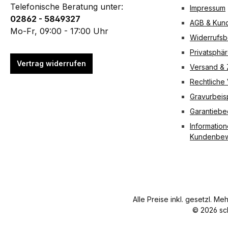
Telefonische Beratung unter:
Impressum
0.6163 / 0.6203 /
richtigen
besitzt 2
02862 - 5849327
0.6221.62 / 0.6223
Ort. Die
grosse Ringe
AGB & Kund
Verschlussart
Kette hat
mit einem
Mo-Fr, 09:00 - 17:00 Uhr
Widerrufsb
Einsteck-Lasche
eine
Durchmesser
Material Leder
Länge von
von jeweils
Privatsphä
Farbe Schwarz
40cm und
2,2cm.
Vertrag widerrufen
Versand &
Breite 35 mm
besitzt 2
Technische
Rechtliche
Länge 85 mm
Ringe.
Daten
Nettogewicht 14 g
Technisch
Material
Gravurbeis
Ein
e Daten
Vernickelt
Garantieb
Taschenmesser ist
Material
Durchmesser
nicht Bestandteil
Vernickelt
der Ringe 2,2
Information
des Lieferumfangs.
Durchmes
cm Länge 8
Kundenbew
ser 1,5 mm
cm
Länge 40
Nettogewicht
cm
19 g
Nettogewi
cht 15 g
Alle Preise inkl. gesetzl. Me
© 2026 sc