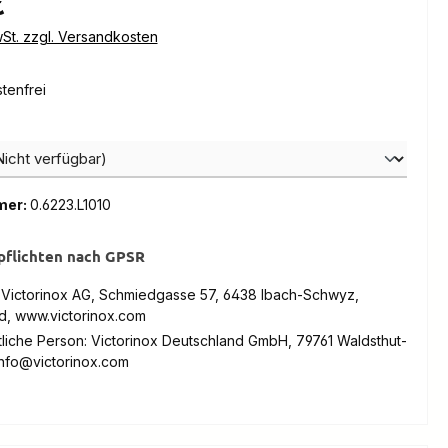
€
wSt. zzgl. Versandkosten
tenfrei
hlen
mer:
0.6223.L1010
pflichten nach GPSR
: Victorinox AG, Schmiedgasse 57, 6438 Ibach-Schwyz,
d, www.victorinox.com
liche Person: Victorinox Deutschland GmbH, 79761 Waldsthut-
info@victorinox.com