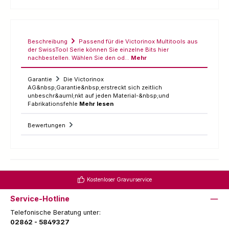
Beschreibung
Passend für die Victorinox Multitools aus
der SwissTool Serie können Sie einzelne Bits hier
nachbestellen. Wählen Sie den od…
Mehr
Garantie
Die Victorinox
AG&nbsp;Garantie&nbsp;erstreckt sich zeitlich
unbeschr&auml;nkt auf jeden Material-&nbsp;und
Fabrikationsfehle
Mehr lesen
Bewertungen
Kostenloser Gravurservice
Service-Hotline
Telefonische Beratung unter:
02862 - 5849327