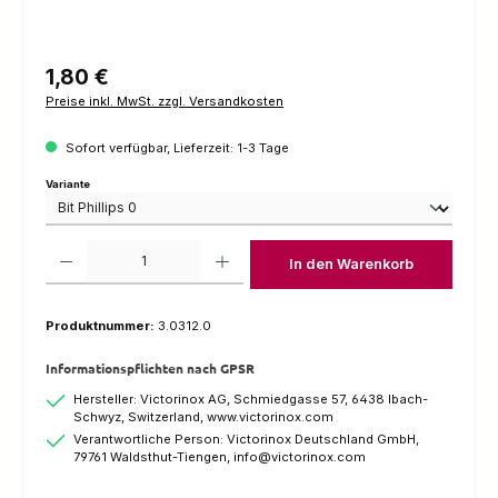
Regulärer Preis:
1,80 €
Preise inkl. MwSt. zzgl. Versandkosten
Sofort verfügbar, Lieferzeit: 1-3 Tage
auswählen
Variante
Produkt Anzahl: Gib den gewünschten Wert ein oder benutze die Schaltfl
In den Warenkorb
Produktnummer:
3.0312.0
Informationspflichten nach GPSR
Hersteller: Victorinox AG, Schmiedgasse 57, 6438 Ibach-
Schwyz, Switzerland, www.victorinox.com
Verantwortliche Person: Victorinox Deutschland GmbH,
79761 Waldsthut-Tiengen, info@victorinox.com