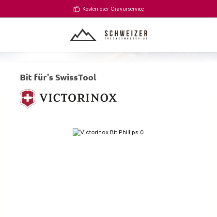
Zum Hauptinhalt springen
Kostenloser Gravurservice
Bit für's SwissTool
Bildergalerie überspringen