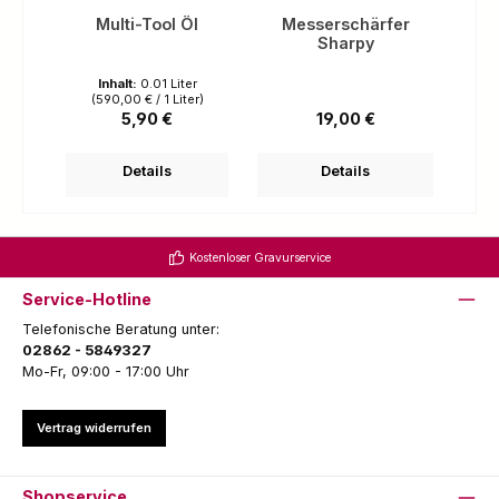
Multi-Tool Öl
Messerschärfer
Sharpy
Inhalt:
0.01 Liter
(590,00 € / 1 Liter)
Regulärer Preis:
Regulärer Preis:
5,90 €
19,00 €
Details
Details
Kostenloser Gravurservice
Service-Hotline
Telefonische Beratung unter:
02862 - 5849327
Mo-Fr, 09:00 - 17:00 Uhr
Vertrag widerrufen
Shopservice