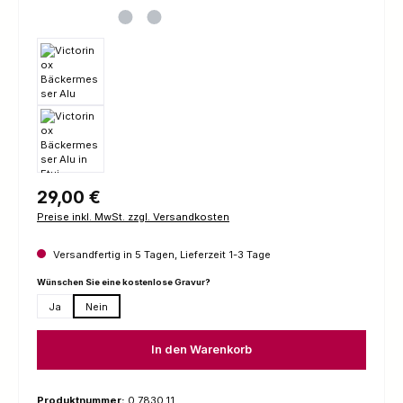
Regulärer Preis:
29,00 €
Preise inkl. MwSt. zzgl. Versandkosten
Versandfertig in 5 Tagen, Lieferzeit 1-3 Tage
auswählen
Wünschen Sie eine kostenlose Gravur?
Ja
Nein
In den Warenkorb
Produktnummer:
0.7830.11